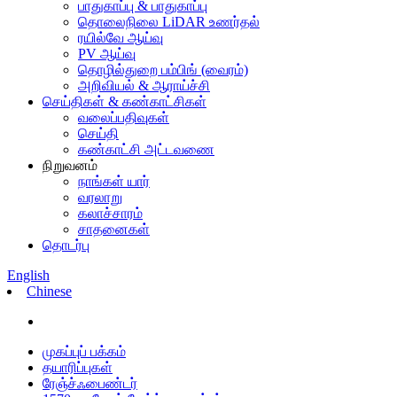
பாதுகாப்பு & பாதுகாப்பு
தொலைநிலை LiDAR உணர்தல்
ரயில்வே ஆய்வு
PV ஆய்வு
தொழில்துறை பம்பிங் (வைரம்)
அறிவியல் & ஆராய்ச்சி
செய்திகள் & கண்காட்சிகள்
வலைப்பதிவுகள்
செய்தி
கண்காட்சி அட்டவணை
நிறுவனம்
நாங்கள் யார்
வரலாறு
கலாச்சாரம்
சாதனைகள்
தொடர்பு
English
Chinese
முகப்புப் பக்கம்
தயாரிப்புகள்
ரேஞ்ச்ஃபைண்டர்