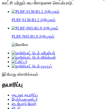
காட்சி மற்றும் சுய-சோதனை செயல்பாடு.
PLRF-S138-B1.2 அறிமுகம்
PLRF-N65-B1.0 அறிமுகம்
இப்போது விசாரிக்கவும்
தயாரிப்பு
சூடான தயாரிப்பு
ரேஞ்ச்ஃபைண்டர்
டையோடு லேசர்
லிடார்