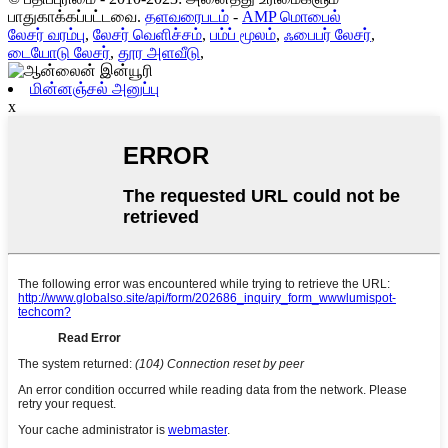
பாதுகாக்கப்பட்டவை.
தளவரைபடம்
-
AMP மொபைல்
லேசர் வரம்பு
,
லேசர் வெளிச்சம்
,
பம்ப் மூலம்
,
ஃபைபர் லேசர்
,
டையோடு லேசர்
,
தூர அளவீடு
,
மின்னஞ்சல் அனுப்பு
x