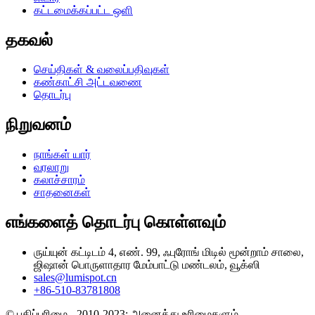
கட்டமைக்கப்பட்ட ஒளி
தகவல்
செய்திகள் & வலைப்பதிவுகள்
கண்காட்சி அட்டவணை
தொடர்பு
நிறுவனம்
நாங்கள் யார்
வரலாறு
கலாச்சாரம்
சாதனைகள்
எங்களைத் தொடர்பு கொள்ளவும்
ருய்யுன் கட்டிடம் 4, எண். 99, ஃபுரோங் மிடில் மூன்றாம் சாலை,
ஜிஷான் பொருளாதார மேம்பாட்டு மண்டலம், வூக்ஸி
sales@lumispot.cn
+86-510-83781808
© பதிப்புரிமை - 2010-2023: அனைத்து உரிமைகளும்