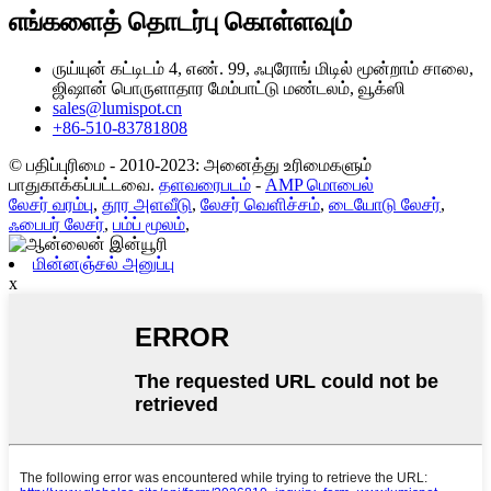
எங்களைத் தொடர்பு கொள்ளவும்
ருய்யுன் கட்டிடம் 4, எண். 99, ஃபுரோங் மிடில் மூன்றாம் சாலை,
ஜிஷான் பொருளாதார மேம்பாட்டு மண்டலம், வூக்ஸி
sales@lumispot.cn
+86-510-83781808
© பதிப்புரிமை - 2010-2023: அனைத்து உரிமைகளும்
பாதுகாக்கப்பட்டவை.
தளவரைபடம்
-
AMP மொபைல்
லேசர் வரம்பு
,
தூர அளவீடு
,
லேசர் வெளிச்சம்
,
டையோடு லேசர்
,
ஃபைபர் லேசர்
,
பம்ப் மூலம்
,
மின்னஞ்சல் அனுப்பு
x