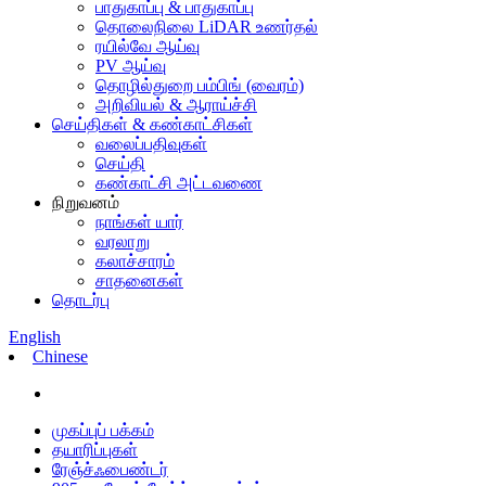
பாதுகாப்பு & பாதுகாப்பு
தொலைநிலை LiDAR உணர்தல்
ரயில்வே ஆய்வு
PV ஆய்வு
தொழில்துறை பம்பிங் (வைரம்)
அறிவியல் & ஆராய்ச்சி
செய்திகள் & கண்காட்சிகள்
வலைப்பதிவுகள்
செய்தி
கண்காட்சி அட்டவணை
நிறுவனம்
நாங்கள் யார்
வரலாறு
கலாச்சாரம்
சாதனைகள்
தொடர்பு
English
Chinese
முகப்புப் பக்கம்
தயாரிப்புகள்
ரேஞ்ச்ஃபைண்டர்