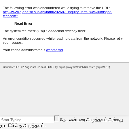
தேட என்டரை அழுத்தவும் அல்லது
மூட ESC ஐ அழுத்தவும்.