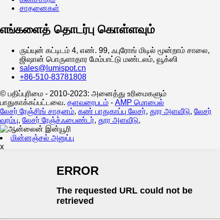
சாதனைகள்
எங்களைத் தொடர்பு கொள்ளவும்
ருய்யுன் கட்டிடம் 4, எண். 99, ஃபுரோங் மிடில் மூன்றாம் சாலை,
ஜிஷான் பொருளாதார மேம்பாட்டு மண்டலம், வூக்ஸி
sales@lumispot.cn
+86-510-83781808
© பதிப்புரிமை - 2010-2023: அனைத்து உரிமைகளும்
பாதுகாக்கப்பட்டவை.
தளவரைபடம்
-
AMP மொபைல்
லேசர் ரேஞ்சிங் சாதனம்
,
கண் பாதுகாப்பு லேசர்
,
தூர அளவீடு
,
லேசர்
வரம்பு
,
லேசர் ரேஞ்ச்ஃபைண்டர்
,
தூர அளவீடு
,
மின்னஞ்சல் அனுப்பு
x