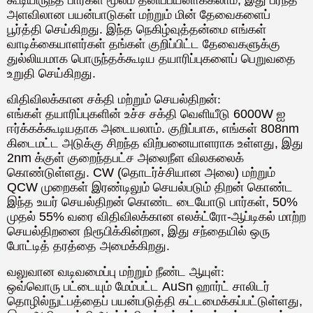
அளவிலான பயன்பாடுகள் மற்றும் மின் தேவைகளைப்
பூர்த்தி செய்கிறது. இந்த நெகிழ்வுத்தன்மை எங்கள்
வாடிக்கையாளர்கள் தங்கள் குறிப்பிட்ட தேவைகளுக்கு
துல்லியமாக பொருந்தக்கூடிய தயாரிப்புகளைப் பெறுவதை
உறுதி செய்கிறது.
விதிவிலக்கான சக்தி மற்றும் செயல்திறன்:
எங்கள் தயாரிப்புகளின் உச்ச சக்தி வெளியீடு 6000W ஐ
ஈர்க்கக்கூடியதாக அடையலாம். குறிப்பாக, எங்கள் 808nm
கிடைமட்ட அடுக்கு சிறந்த விற்பனையாளராக உள்ளது, இது
2nm க்குள் குறைந்தபட்ச அலைநீள விலகலைக்
கொண்டுள்ளது. CW (தொடர்ச்சியான அலை) மற்றும்
QCW முறைகள் இரண்டிலும் செயல்படும் திறன் கொண்ட
இந்த உயர் செயல்திறன் கொண்ட டையோடு பார்கள், 50%
முதல் 55% வரை விதிவிலக்கான எலக்ட்ரோ-ஆப்டிகல் மாற்ற
செயல்திறனை நிரூபிக்கின்றன, இது சந்தையில் ஒரு
போட்டித் தரத்தை அமைக்கிறது.
வலுவான வடிவமைப்பு மற்றும் நீண்ட ஆயுள்:
ஒவ்வொரு பட்டையும் மேம்பட்ட AuSn ஹார்ட் சாலிடர்
தொழில்நுட்பத்தைப் பயன்படுத்தி கட்டமைக்கப்பட்டுள்ளது,