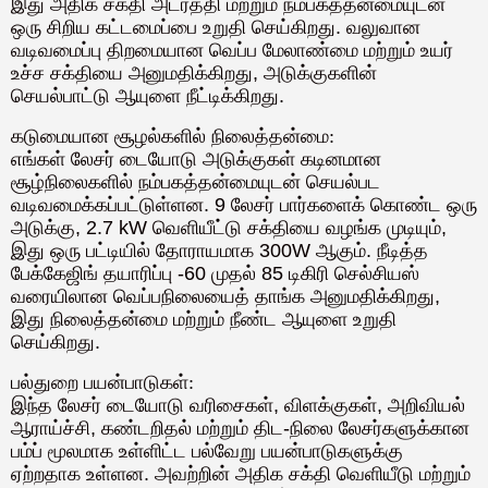
இது அதிக சக்தி அடர்த்தி மற்றும் நம்பகத்தன்மையுடன்
ஒரு சிறிய கட்டமைப்பை உறுதி செய்கிறது. வலுவான
வடிவமைப்பு திறமையான வெப்ப மேலாண்மை மற்றும் உயர்
உச்ச சக்தியை அனுமதிக்கிறது, அடுக்குகளின்
செயல்பாட்டு ஆயுளை நீட்டிக்கிறது.
கடுமையான சூழல்களில் நிலைத்தன்மை:
எங்கள் லேசர் டையோடு அடுக்குகள் கடினமான
சூழ்நிலைகளில் நம்பகத்தன்மையுடன் செயல்பட
வடிவமைக்கப்பட்டுள்ளன. 9 லேசர் பார்களைக் கொண்ட ஒரு
அடுக்கு, 2.7 kW வெளியீட்டு சக்தியை வழங்க முடியும்,
இது ஒரு பட்டியில் தோராயமாக 300W ஆகும். நீடித்த
பேக்கேஜிங் தயாரிப்பு -60 முதல் 85 டிகிரி செல்சியஸ்
வரையிலான வெப்பநிலையைத் தாங்க அனுமதிக்கிறது,
இது நிலைத்தன்மை மற்றும் நீண்ட ஆயுளை உறுதி
செய்கிறது.
பல்துறை பயன்பாடுகள்:
இந்த லேசர் டையோடு வரிசைகள், விளக்குகள், அறிவியல்
ஆராய்ச்சி, கண்டறிதல் மற்றும் திட-நிலை லேசர்களுக்கான
பம்ப் மூலமாக உள்ளிட்ட பல்வேறு பயன்பாடுகளுக்கு
ஏற்றதாக உள்ளன. அவற்றின் அதிக சக்தி வெளியீடு மற்றும்