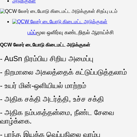
அடுக்குகள்
பம்ப்
மூல ஒளிர்வு கண்டறிதல் ஆராய்ச்சி
QCW லேசர் டையோடு கிடைமட்ட அடுக்குகள்
- AuSn நிரம்பிய சிறிய அமைப்பு
- நிறமாலை அகலத்தைக் கட்டுப்படுத்தலாம்
- உயர் மின்-ஒளியியல் மாற்றம்
- அதிக சக்தி அடர்த்தி, உச்ச சக்தி
- அதிக நம்பகத்தன்மை, நீண்ட சேவை
வாழ்க்கை.
- பரந்த இயக்க வெப்பநிலை வரம்பு