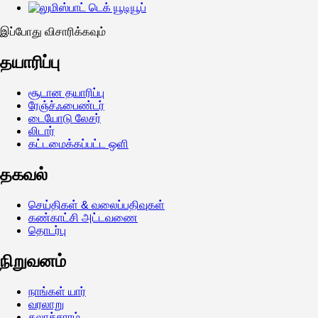
இப்போது விசாரிக்கவும்
தயாரிப்பு
சூடான தயாரிப்பு
ரேஞ்ச்ஃபைண்டர்
டையோடு லேசர்
லிடார்
கட்டமைக்கப்பட்ட ஒளி
தகவல்
செய்திகள் & வலைப்பதிவுகள்
கண்காட்சி அட்டவணை
தொடர்பு
நிறுவனம்
நாங்கள் யார்
வரலாறு
கலாச்சாரம்