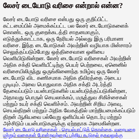
லேசர் டையோடு வரிசை என்றால் என்ன?
லேசர் டையோடு வரிசை என்பது ஒரு குறிப்பிட்ட
கட்டமைப்பில் அமைக்கப்பட்ட பல லேசர் டையோடுகளைக்
கொண்ட ஒரு குறைக்கடத்தி சாதனமாகும்,
எடுத்துக்காட்டாக, ஒரு நேரியல் அல்லது இரு பரிமாண
வரிசை. இந்த டையோடுகள் அவற்றின் வழியாக மின்சாரம்
செலுத்தப்படும்போது ஒத்திசைவான ஒளியை
வெளியிடுகின்றன. லேசர் டையோடு வரிசைகள் அவற்றின்
அதிக சக்தி வெளியீட்டிற்கு பெயர் பெற்றவை, ஏனெனில்
வரிசையிலிருந்து ஒருங்கிணைந்த உமிழ்வு ஒரு லேசர்
டையோடு விட கணிசமாக அதிக தீவிரத்தை அடைய
முடியும். அவை பொதுவாக அதிக சக்தி அடர்த்தி
தேவைப்படும் பயன்பாடுகளில் பயன்படுத்தப்படுகின்றன,
அதாவது பொருள் செயலாக்கம், மருத்துவ சிகிச்சைகள்
மற்றும் உயர் சக்தி வெளிச்சம். அவற்றின் சிறிய அளவு,
செயல்திறன் மற்றும் அதிக வேகத்தில் மாற்றியமைக்கப்படும்
திறன் ஆகியவை பல்வேறு ஒளியியல் தொடர்பு மற்றும்
அச்சிடும் பயன்பாடுகளுக்கு ஏற்றதாக அமைகின்றன.
லேசர் டையோடு வரிசைகள் - செயல்பாட்டுக் கொள்கை, வரையறை
மற்றும் வகைகள் போன்றவற்றைப் பற்றிய கூடுதல் தகவலுக்கு